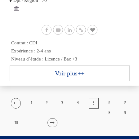
Dpt / Région : 70
Contrat : CDI
Expérience : 2-4 ans
Niveau d´étude : Licence / Bac +3
Voir plus++
1
2
3
4
6
7
5
8
9
10
…